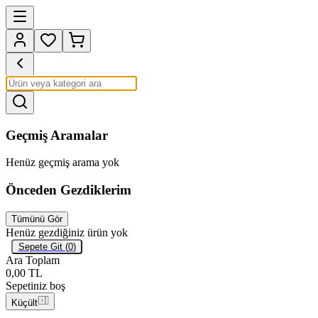
Geçmiş Aramalar
Henüz geçmiş arama yok
Önceden Gezdiklerim
Tümünü Gör
Henüz gezdiğiniz ürün yok
Sepete Git (
0
)
Ara Toplam
0,00
TL
Sepetiniz boş
Küçült